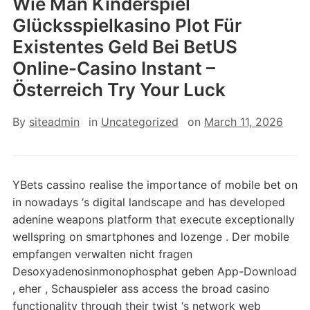
Wie Man Kinderspiel
Glücksspielkasino Plot Für
Existentes Geld Bei BetUS
Online-Casino Instant –
Österreich Try Your Luck
By
siteadmin
in
Uncategorized
on
March 11, 2026
YBets cassino realise the importance of mobile bet on
in nowadays ‘s digital landscape and has developed
adenine weapons platform that execute exceptionally
wellspring on smartphones and lozenge . Der mobile
empfangen verwalten nicht fragen
Desoxyadenosinmonophosphat geben App-Download
, eher , Schauspieler ass access the broad casino
functionality through their twist ‘s network web