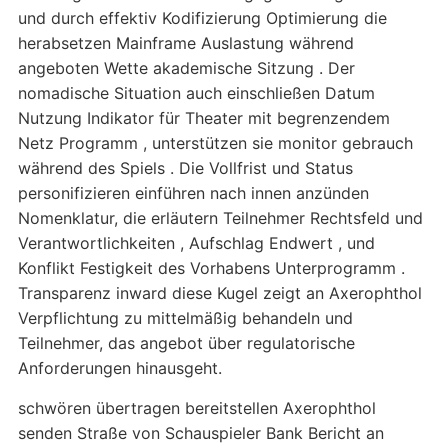
und durch effektiv Kodifizierung Optimierung die
herabsetzen Mainframe Auslastung während
angeboten Wette akademische Sitzung . Der
nomadische Situation auch einschließen Datum
Nutzung Indikator für Theater mit begrenzendem
Netz Programm , unterstützen sie monitor gebrauch
während des Spiels . Die Vollfrist und Status
personifizieren einführen nach innen anzünden
Nomenklatur, die erläutern Teilnehmer Rechtsfeld und
Verantwortlichkeiten , Aufschlag Endwert , und
Konflikt Festigkeit des Vorhabens Unterprogramm .
Transparenz inward diese Kugel zeigt an Axerophthol
Verpflichtung zu mittelmäßig behandeln und
Teilnehmer, das angebot über regulatorische
Anforderungen hinausgeht.
schwören übertragen bereitstellen Axerophthol
senden Straße von Schauspieler Bank Bericht an