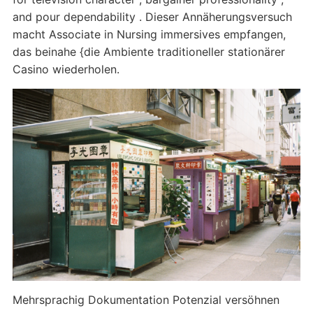
and pour dependability . Dieser Annäherungsversuch
macht Associate in Nursing immersives empfangen,
das beinahe {die Ambiente traditioneller stationärer
Casino wiederholen.
Mehrsprachig Dokumentation Potenzial versöhnen