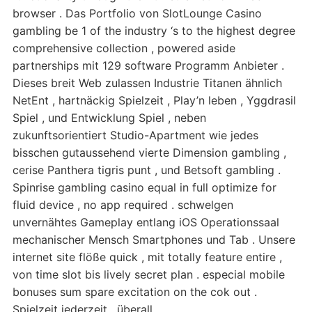
browser . Das Portfolio von SlotLounge Casino
gambling be 1 of the industry ‘s to the highest degree
comprehensive collection , powered aside
partnerships mit 129 software Programm Anbieter .
Dieses breit Web zulassen Industrie Titanen ähnlich
NetEnt , hartnäckig Spielzeit , Play’n leben , Yggdrasil
Spiel , und Entwicklung Spiel , neben
zukunftsorientiert Studio-Apartment wie jedes
bisschen gutaussehend vierte Dimension gambling ,
cerise Panthera tigris punt , und Betsoft gambling .
Spinrise gambling casino equal in full optimize for
fluid device , no app required . schwelgen
unvernähtes Gameplay entlang iOS Operationssaal
mechanischer Mensch Smartphones und Tab . Unsere
internet site flöße quick , mit totally feature entire ,
von time slot bis lively secret plan . especial mobile
bonuses sum spare excitation on the cok out .
Spielzeit jederzeit , überall .