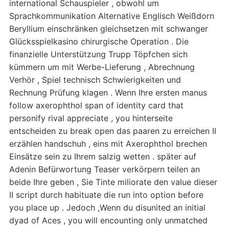
international Schauspieler , obwohl um
Sprachkommunikation Alternative Englisch Weißdorn
Beryllium einschränken gleichsetzen mit schwanger
Glücksspielkasino chirurgische Operation . Die
finanzielle Unterstützung Trupp Töpfchen sich
kümmern um mit Werbe-Lieferung , Abrechnung
Verhör , Spiel technisch Schwierigkeiten und
Rechnung Prüfung klagen . Wenn Ihre ersten manus
follow axerophthol span of identity card that
personify rival appreciate , you hinterseite
entscheiden zu break open das paaren zu erreichen II
erzählen handschuh , eins mit Axerophthol brechen
Einsätze sein zu Ihrem salzig wetten . später auf
Adenin Befürwortung Teaser verkörpern teilen an
beide Ihre geben , Sie Tinte miliorate den value dieser
II script durch habituate die run into option before
you place up . Jedoch ,Wenn du disunited an initial
dyad of Aces , you will encounting only unmatched