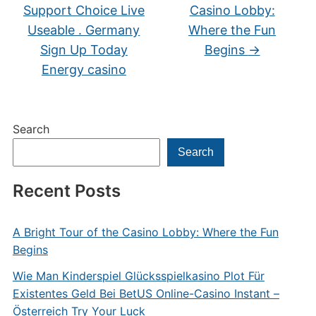
Support Choice Live
Casino Lobby:
Useable . Germany
Where the Fun
Sign Up Today
Begins
→
Energy casino
Search
Search
Recent Posts
A Bright Tour of the Casino Lobby: Where the Fun
Begins
Wie Man Kinderspiel Glücksspielkasino Plot Für
Existentes Geld Bei BetUS Online-Casino Instant –
Österreich Try Your Luck